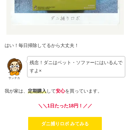
はい！毎日掃除してるから大丈夫！
残念！ダニはベット・ソファーにはいるんで
すよ×
サンチカ
我が家は、
定期購入
して
安心
を買っています。
＼＼1日たった18円！／／
ダニ捕りロボ みてみる