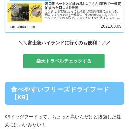
河口湖ペットと泊まれる｢ふじさん｣家族で一棟貸
泊まった口コミ!!最高!!
サンチカ河口湖にとっても綺麗な貸別荘感覚で泊まれる、
宿みつけちっゃた！一棟貸の「Guesthouseふじさん」、
ペットと泊まれる宿でここまでキレイなお宿は久しぶりで
す。サービスもいいし、お部屋も素敵、家族で泊まって安
心、ペットも一緒にいられ...
2021.08.09
sun-chica.com
＼＼富士急ハイランドに行くのも便利！／／
楽天トラベルチェックする
食べやすいフリーズドライフード
【K9】
K9ドッグフードって、ちょっと高いんだけど抜歯した愛
犬にはいいみたい！