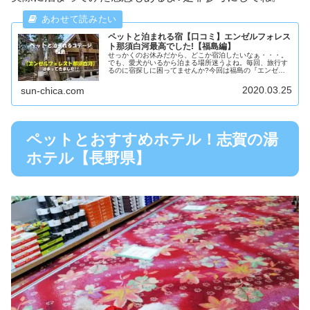
ペットと泊まれる宿【口コミ】エンゼルフォレス
ト那須白河最高でした!【福島編】
せっかくのお休みだから、どこか宿泊したいなぁ・・・。
でも、愛犬がいるから泊まる場所迷うよね。毎回、旅行す
るのに宿探しに困ってませんか?今回は福島の『エンゼル
フォレスト那須白河』コテージに泊まりました。実はこの
宿、楽天トラベル日本の宿アワード...
2020.03.25
sun-chica.com
ペットとおすすめホテル！志賀の湯
ホテル【長野県】