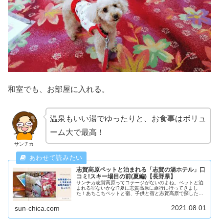
和室でも、お部屋に入れる。
温泉もいい湯でゆったりと、お食事はボリュ
ーム大で最高！
サンチカ
志賀高原ペットと泊まれる「志賀の湯ホテル」口
コミ!スキー場目の前(夏編)【長野県】
サンチカ志賀高原ってコテージがないのよね。ペットと泊
まれる宿ないかな!?夏に志賀高原に旅行に行ってきまし
た！あちこちペットと宿、子供と宿と志賀高原で探したん
だけど、ヒットしたのは5件くらい。その中でも、口コミ
も良かった「志賀の湯ホテル」に泊...
2021.08.01
sun-chica.com