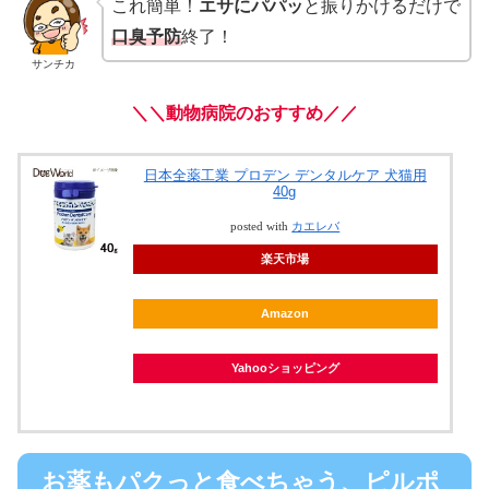
これ簡単！
エサにパパッ
と振りかけるだけで
口臭予防
終了！
サンチカ
＼＼動物病院のおすすめ／／
日本全薬工業 プロデン デンタルケア 犬猫用
40g
posted with
カエレバ
楽天市場
Amazon
Yahooショッピング
お薬もパクっと食べちゃう、ピルポ