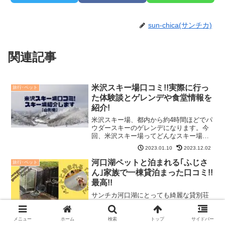
sun-chica(サンチカ)
関連記事
米沢スキー場口コミ!!実際に行っ
旅行･ペット
た体験談とゲレンデや食堂情報を
紹介!
米沢スキー場、都内から約4時間ほどでパ
ウダースキーのゲレンデになります。今
回、米沢スキー場ってどんなスキー場な
のか、体験談とともにゲレンデ情報を詳
2023.01.10
2023.12.02
しく紹介します。スキーで米沢スキー場
を検討している方は、ぜひ参考にして下
河口湖ペットと泊まれる｢ふじさ
旅行･ペット
さいね。「米沢スキー場...
ん｣家族で一棟貸泊まった口コミ!!
最高!!
サンチカ河口湖にとっても綺麗な貸別荘
感覚で泊まれる、宿みつけちっゃた！一
棟貸の「Guesthouseふじさん」、ペット
と泊まれる宿でここまでキレイなお宿は
メニュー
ホーム
検索
トップ
サイドバー
2021.08.09
2021.08.17