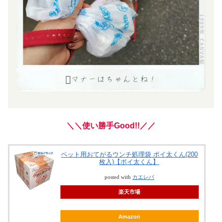
＼＼使い勝手Good!!／／
ペット用おてがるウンチ処理袋 ポイ太くん(200
枚入)【ポイ太くん】
posted with
カエレバ
楽天市場
Amazon