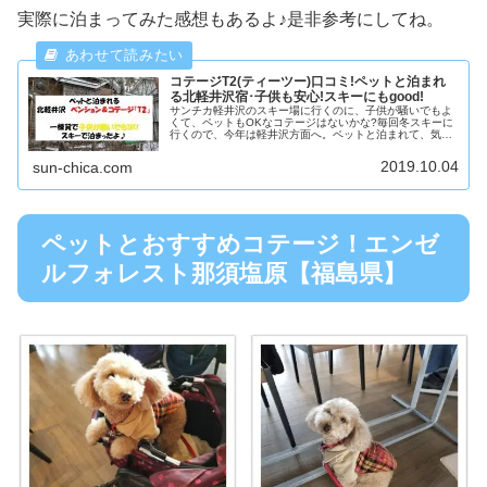
実際に泊まってみた感想もあるよ♪是非参考にしてね。
コテージT2(ティーツー)口コミ!ペットと泊まれ
る北軽井沢宿･子供も安心!スキーにもgood!
サンチカ軽井沢のスキー場に行くのに、子供が騒いでもよ
くて、ペットもOKなコテージはないかな?毎回冬スキーに
行くので、今年は軽井沢方面へ。ペットと泊まれて、気兼
ねなく泊まれる食事付コテージって全国あまりないんです
よ。夏の軽井沢は何度も訪れてい...
2019.10.04
sun-chica.com
ペットとおすすめコテージ！エンゼ
ルフォレスト那須塩原【福島県】