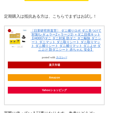
定期購入は抵抗ある方は、こちらでまずはお試し！
〔日革研究所直営〕 ダニ捕りロボ ダニ見つけて
対策(レギュラー2＋ラージ1) ＋ダニ目視キット
【(40007)ダニ ダニ対策 防ダニ ダニ駆除 ダニシ
ート ダニマット ダニ取りシート ダニ取りマッ
ト ダニ捕りシート ダニ捕りマット ダニよせ ダ
ニよけ 防ダニシート 赤ちゃん 安全】
posted with
カエレバ
楽天市場
Amazon
Yahooショッピング