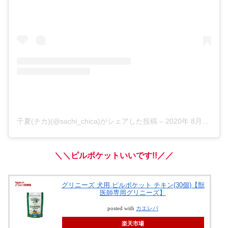
千夏(チカ)(@sachi_chica)がシェアした投稿
–
2020年 8月月28日午後6時41分PDT
＼＼ピルポケットいいです!!／／
グリニーズ 犬用 ピルポケット チキン(30個)【獣
医師専用グリニーズ】
posted with
カエレバ
楽天市場