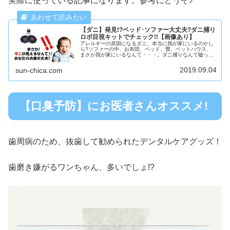
実際に使っている記事になります。参考にどうぞ♪
【ダニ】発見!?ベッド･ソファー大丈夫?ダニ捕り
ロボ目視キットでチェック!!【画像あり】
アレルギーの原因になるダニ、本当に我が家にいるのかし
ら?ソファーの中、お布団、ベッド、畳、ペットハウス、
まさか我が家にいるなんて・・・。ダニ捕りなんて嘘っぽ
い。えっ!ダニが目視できちゃうの!?でも、ダニはどの家庭
にもいるっていうから、大丈夫...
2019.09.04
sun-chica.com
【口臭予防】にお医者さんオススメ!
歯周病のため、抜歯して勧められたデンタルケアグッズ！
歯磨き嫌がるワンちゃん、多いでしょ!?