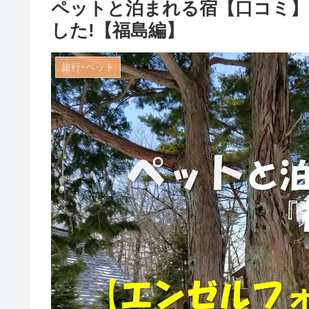
ペットと泊まれる宿【口コミ】
した!【福島編】
旅行･ペット