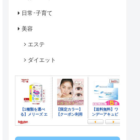
日常･子育て
美容
エステ
ダイエット