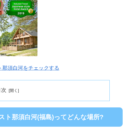
ト那須白河をチェックする
目次
ト那須白河(福島)ってどんな場所?