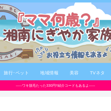
旅行･ペット
地域情報
美容
TVネタ
-----ワキ脱毛たった330円!!紹介コードもあるよ-----