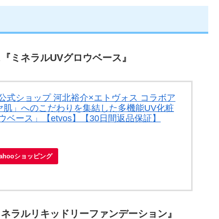
『ミネラルUVグロウベース』
）公式ショップ 河北裕介×エトヴォス コラボア
ヤ肌」へのこだわりを集結した多機能UV化粧
ベース」【etvos】【30日間返品保証】
Yahooショッピング
『ミネラルリキッドリーファンデーション』