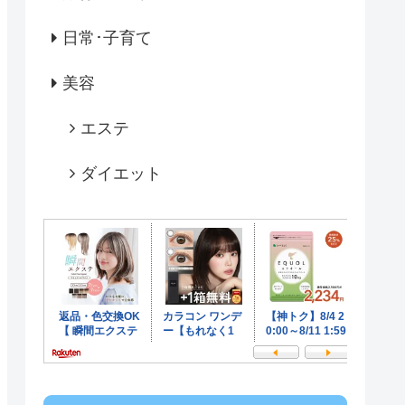
日常･子育て
美容
エステ
ダイエット