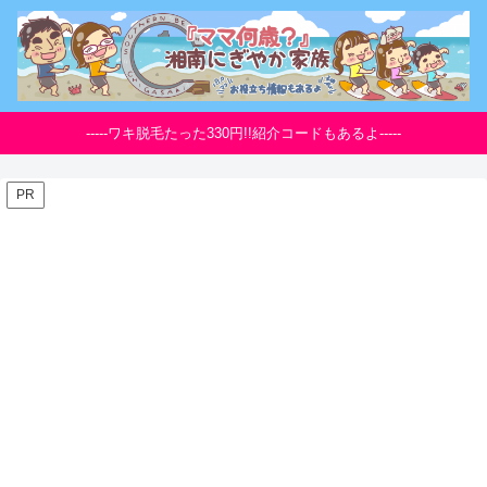
-----ワキ脱毛たった330円!!紹介コードもあるよ-----
PR