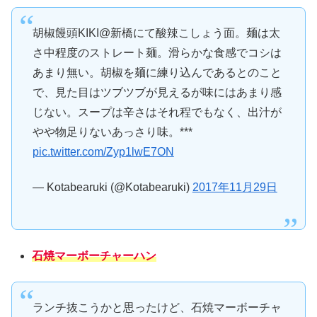
胡椒饅頭KIKI@新橋にて酸辣こしょう面。麺は太
さ中程度のストレート麺。滑らかな食感でコシは
あまり無い。胡椒を麺に練り込んであるとのこと
で、見た目はツブツブが見えるが味にはあまり感
じない。スープは辛さはそれ程でもなく、出汁が
やや物足りないあっさり味。***
pic.twitter.com/Zyp1lwE7ON
— Kotabearuki (@Kotabearuki)
2017年11月29日
石焼マーボーチャーハン
ランチ抜こうかと思ったけど、石焼マーボーチャ