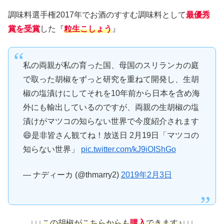
調味料選手権2017年でお酒のすすむ調味料として
最優秀
賞を受賞
した『
粒生こしょう
』
私の両親が私の育った国、母国のスリランカの庭
で取った胡椒をずっと研究を重ねて開発し、生胡
椒の塩漬けにしてそれを10年前から日本を含め海
外にも輸出しているのですが、両親の生胡椒の塩
漬けがマツコの知らない世界で今度紹介されます
😄是非皆さん観てね！放送日 2月19日「マツコの
知らない世界」
pic.twitter.com/kJ9iOIShGo
— ナディーカ (@thmarry2)
2019年2月3日
↓↓↓
この胡椒がこちらからも
購入
できます♪
↓↓↓