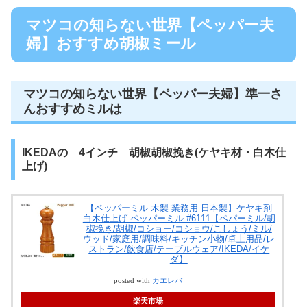
マツコの知らない世界【ペッパー夫
婦】おすすめ胡椒ミール
マツコの知らない世界【ペッパー夫婦】準一さ
んおすすめミルは
IKEDAの 4インチ 胡椒胡椒挽き(ケヤキ材・白木仕
上げ)
【ペッパーミル 木製 業務用 日本製】ケヤキ剤
白木仕上げ ペッパーミル #6111【ペパーミル/胡
椒挽き/胡椒/コショー/コショウ/こしょう/ミル/
ウッド/家庭用/調味料/キッチン小物/卓上用品/レ
ストラン/飲食店/テーブルウェア/IKEDA/イケ
ダ】
posted with
カエレバ
楽天市場