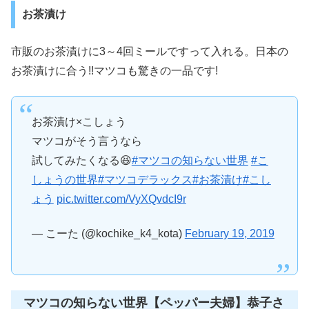
お茶漬け
市販のお茶漬けに3～4回ミールですって入れる。日本の
お茶漬けに合う!!マツコも驚きの一品です!
お茶漬け×こしょう
マツコがそう言うなら
試してみたくなる😆
#マツコの知らない世界
#こ
しょうの世界
#マツコデラックス
#お茶漬け
#こし
ょう
pic.twitter.com/VyXQvdcI9r
— こーた (@kochike_k4_kota)
February 19, 2019
マツコの知らない世界【ペッパー夫婦】恭子さ