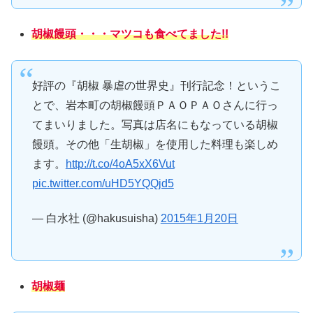
胡椒饅頭・・・マツコも食べてました!!
好評の『胡椒 暴虐の世界史』刊行記念！というこ
とで、岩本町の胡椒饅頭ＰＡＯＰＡＯさんに行っ
てまいりました。写真は店名にもなっている胡椒
饅頭。その他「生胡椒」を使用した料理も楽しめ
ます。
http://t.co/4oA5xX6Vut
pic.twitter.com/uHD5YQQjd5
— 白水社 (@hakusuisha)
2015年1月20日
胡椒麺