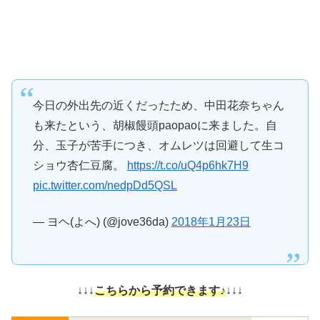
今日の外出先の近くだったため、中田花奈ちゃん
も来たという、胡椒饅頭paopaoに来ました。自
分、玉子が苦手につき、オムレツは回避して生コ
ショウ杏仁豆腐。
https://t.co/uQ4p6hk7H9
pic.twitter.com/nedpDd5QSL
— ヨヘ(よへ) (@jove36da)
2018年1月23日
↓↓↓
こちらから予約できます♪
↓↓↓