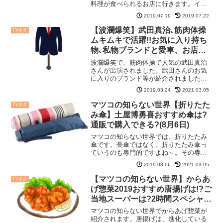
料理が食べられるお店に行きます。イラ
ン料理って何でしょうね。関ジャニクロ
2019.07.19
2019.07.22
ニクル『イラン料理』のお店JR高円寺駅
北口から徒歩2分のペルシャ料理レストラ
【波瀾爆笑】武田真治､筋肉体操
TVネタ
ンの、Bolbol（...
ムキムキで活躍!!お気に入り持ち
物､私物ブランドと愛車、お店は
ココ!(3月24日)
波瀾爆笑で、筋肉体操で人気の武田真治
さんが出演されました。武田さんのお気
に入りのブランド等が紹介されましたの
で、ご参考下さいね。【波瀾爆笑】武田
2019.03.24
2021.03.05
真治の持ち物、私物品お気に入りブラン
ドは武田さんはベンチプレスを上げるの
マツコの知らない世界【折りたた
TVネタ
が20年!かなりストイッ...
み傘】土屋博勇喜おすすめ傘は?
通販で購入できる?(8月6日)
マツコの知らない世界では、折りたたみ
傘です。長傘ではなく、折りたたみ傘っ
ていうのも専門的ですよね～。その専門
的な分野の土屋博勇喜さんが登場です。
2019.08.06
2021.03.05
折りたたみ傘は、世界では55％、日本で
は21％しか使われていません。世界で
【マツコの知らない世界】からあ
TVネタ
は、折りたたみ傘が一般...
げ惣菜2019おすすめ唐揚げは!?ご
当地スーパーは?2時間スペシャル
(4月9日)
マツコの知らない世界でからあげ惣菜が
紹介されます。唐揚げは、進化している