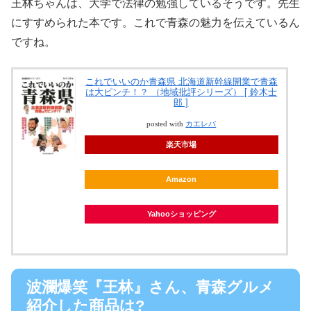
王林ちゃんは、大学で法律の勉強しているそうです。先生
にすすめられた本です。これで青森の魅力を伝えているん
ですね。
これでいいのか青森県 北海道新幹線開業で青森
は大ピンチ！？ （地域批評シリーズ） [ 鈴木士
郎 ]
posted with
カエレバ
楽天市場
Amazon
Yahooショッピング
波瀾爆笑『王林』さん、青森グルメ
紹介した商品は?