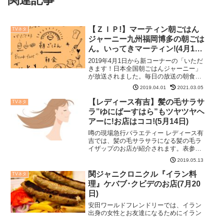
【ＺＩＰ!】マーティン朝ごはん
TVネタ
ジャーニー九州福岡博多の朝ごは
ん。いってきマーティン!(4月1日
～4月5日)
2019年4月1日から新コーナーの「いただ
きます！日本全国朝ごはんジャーニー」
が放送されました。毎日の放送の朝食を
紹介していきたいと思います!【ＺＩＰ!】
2019.04.01
2021.03.05
朝ごはんジャーニー九州福岡博多の朝ご
はん ルールルールがありました!! SNS
【レディース有吉】髪の毛サラサ
TVネタ
の情報の...
ラ”ゆにばーすはら”もツヤツヤヘ
アーに!お店はココ!(5月14日)
噂の現場急行バラエティー レディース有
吉では、髪の毛サラサラになる髪の毛ラ
イザップのお店が紹介されます。表参道
のお店、どこのお店か調べてみました。
2019.05.13
【レディース有吉】髪の毛サラサラツヤ
ツヤヘアーのお店はココ!場所は表参道。
関ジャニクロニクル『イラン料
TVネタ
どんなにボロボロでも...
理』ケバブ･クビデのお店(7月20
日)
安田ワールドフレンドリーでは、イラン
出身の女性とお友達になるためにイラン