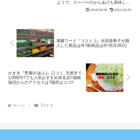
ようで、スーパーのからあげも美味しく
変化しているようです。気になったので
2019.04.08
2021.03.05
調べてみました。【マツコの知らない世
界】からあげ惣菜2019唐揚げが嫌いな人
はいるのだろうか・・...
沸騰ワード『コストコ』矢田亜希子が購
入した商品は何?新商品は何?(6月28日)
かき氷『埜庵(のあん)』口コミ､天然氷で
1,000円!?でも人気おすすめ有名店!!湘南
鵠沼からのアクセスは?場所はココ!!
ホーム
TVネタ