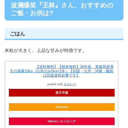
波瀾爆笑『王林』さん、おすすめの
ご飯・お供は?
ごはん
米粒が大きく、上品な甘みが特徴です。
【送料無料】【精米無料】30年産 青森県産青
天の霹靂10kg（白米のみ5kg×2本）【四国・九州・沖縄・離島
は別途送料必要です】
posted with
カエレバ
楽天市場
Amazon
Yahooショッピング