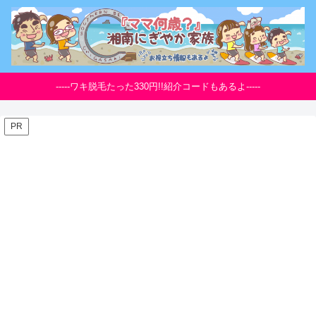
-----ワキ脱毛たった330円!!紹介コードもあるよ-----
PR