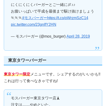
にくにくにくバーガーとご一緒に🍖♪♪
お腹いっぱいで平成を最後まで駆け抜けましょう
🏃🏃🏃
#モスバーガー
https://t.co/oWrzmSzC14
pic.twitter.com/23gnIfY2HN
— モスバーガー (@mos_burger)
April 28, 2019
東京タワーバーガー
東京タワー限定
メニューです。シェアするのがいいかも!!
これは行って食べなきゃですね!
モスバーガー東京タワー店🗼
注文は……やめといた。