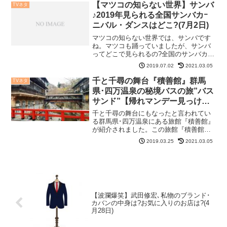
ツコさんががっつり小松菜のスムージジ
【マツコの知らない世界】サンバ
TVネタ
ュースを飲み、ジューサ...
♪2019年見られる全国サンバカｰ
ニバル・ダンスはどこ?(7月2日)
マツコの知らない世界では、サンバです
ね。マツコも踊っていましたが、サンバ
ってどこで見られるの?全国のサンバカー
ニバル・ダンスを探しました。参考にし
2019.07.02
2021.03.05
て下さいね。2019年で見られる全国サン
バカｰニバルはドコ?アントニオよ!とマツ
千と千尋の舞台『積善館』群馬
TVネタ
コが言っていた...
県･四万温泉の秘境バスの旅”バス
サンド”【帰れマンデー見っけ
隊!!】(3月25日)
千と千尋の舞台にもなったと言われてい
る群馬県･四万温泉にある旅館『積善館』
が紹介されました。この旅館『積善館』
が気になったので調べてみました。千と
2019.03.25
2021.03.05
千尋の舞台群馬県･四万温泉『積善館』
「千と千尋の神隠し」を思い起こす場所
と言えば、赤い橋。この...
【波瀾爆笑】武田修宏､私物のブランド･
カバンの中身は?お気に入りのお店は?(4
月28日)