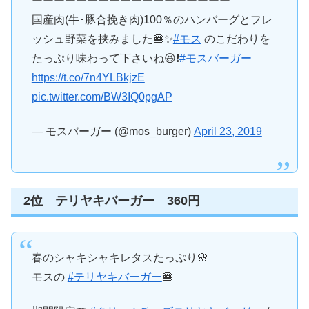
ーーーーーーーーーーーーーーーーーー
国産肉(牛･豚合挽き肉)100％のハンバーグとフレ
ッシュ野菜を挟みました🍔✨
#モス
のこだわりを
たっぷり味わって下さいね😆❗
#モスバーガー
https://t.co/7n4YLBkjzE
pic.twitter.com/BW3IQ0pgAP
— モスバーガー (@mos_burger)
April 23, 2019
2位 テリヤキバーガー 360円
春のシャキシャキレタスたっぷり🌸
モスの
#テリヤキバーガー
🍔