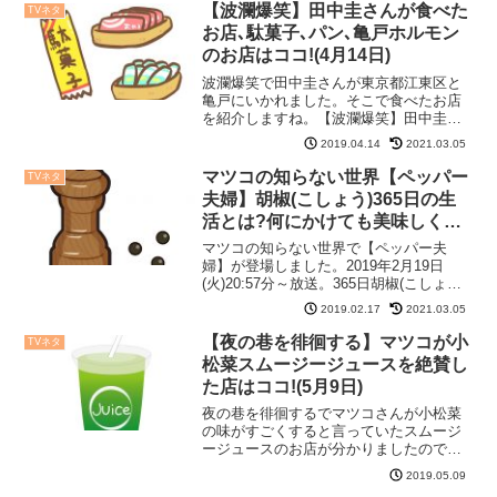
おすすめする白Tシャツは?フーズメイキ
【波瀾爆笑】田中圭さんが食べた
TVネタ
ング ポケットTシャ...
お店､駄菓子､パン､亀戸ホルモン
のお店はココ!(4月14日)
波瀾爆笑で田中圭さんが東京都江東区と
亀戸にいかれました。そこで食べたお店
を紹介しますね。【波瀾爆笑】田中圭さ
んが東京都江東区で食べたお店大島は、
2019.04.14
2021.03.05
西大島・大島・東大島と分かれていて広
いそうです。大島中央銀座商店街 駄菓
マツコの知らない世界【ペッパー
TVネタ
子屋「ひよこ」小さい頃は...
夫婦】胡椒(こしょう)365日の生
活とは?何にかけても美味しくな
る?
マツコの知らない世界で【ペッパー夫
婦】が登場しました。2019年2月19日
(火)20:57分～放送。365日胡椒(こしょう)
と共に生活している夫婦って!?気になっ
2019.02.17
2021.03.05
たので調べてみました。マツコの知らな
い世界【ペッパー夫婦】って?ペッパーを
【夜の巷を徘徊する】マツコが小
TVネタ
愛し...
松菜スムージージュースを絶賛し
た店はココ!(5月9日)
夜の巷を徘徊するでマツコさんが小松菜
の味がすごくすると言っていたスムージ
ージュースのお店が分かりましたので、
紹介しますね。【夜の巷を徘徊する】マ
2019.05.09
ツコが小松菜スムージーのお店はココ!マ