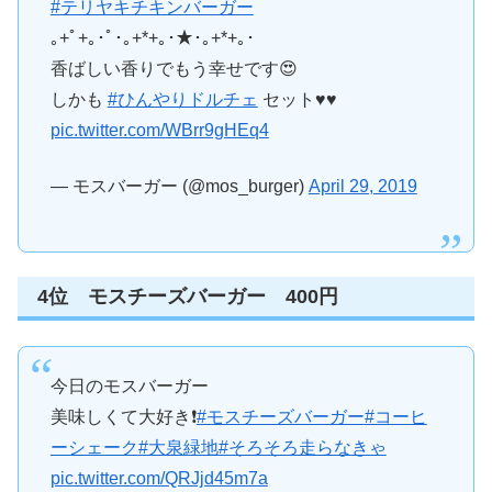
#テリヤキチキンバーガー
｡+ﾟ+｡･ﾟ･｡+*+｡･★･｡+*+｡･
香ばしい香りでもう幸せです😍
しかも
#ひんやりドルチェ
セット♥♥
pic.twitter.com/WBrr9gHEq4
— モスバーガー (@mos_burger)
April 29, 2019
4位 モスチーズバーガー 400円
今日のモスバーガー
美味しくて大好き❗️
#モスチーズバーガー
#コーヒ
ーシェーク
#大泉緑地
#そろそろ走らなきゃ
pic.twitter.com/QRJjd45m7a