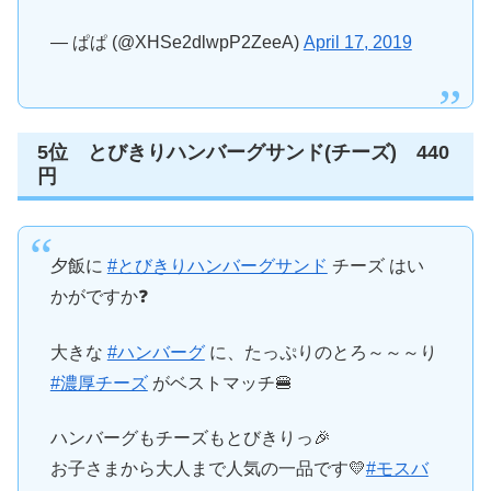
— ぱぱ (@XHSe2dlwpP2ZeeA)
April 17, 2019
5位 とびきりハンバーグサンド(チーズ) 440
円
夕飯に
#とびきりハンバーグサンド
チーズ はい
かがですか❓
大きな
#ハンバーグ
に、たっぷりのとろ～～～り
#濃厚チーズ
がベストマッチ🍔
ハンバーグもチーズもとびきりっ🎉
お子さまから大人まで人気の一品です💛
#モスバ