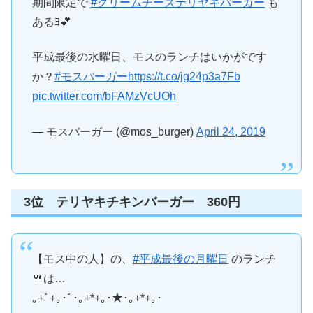
期間限定で
#クリームチーズテリヤキバーガー
も
あるﾖ💕
平成最後の水曜日、モスのランチはいかがです
か？
#モスバーガー
https://t.co/jg24p3a7Fb
pic.twitter.com/bFAMzVcUOh
— モスバーガー (@mos_burger)
April 24, 2019
3位 テリヤキチキンバーガー 360円
【モス中の人】の、
#平成最後の月曜日
のランチ
🍴は…
｡+ﾟ+｡･ﾟ･｡+*+｡･★･｡+*+｡･