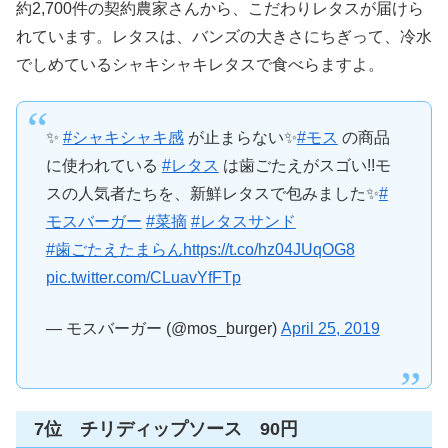
約2,700件の契約農家さんから、こだわりレタスが届けら
れています。レタスは、バンズの大きさにちぎって、冷水
でしめているシャキシャキレタスで食べらますよ。
✨
#シャキシャキ感
が止まらない✨
#モス
の商品
に使われている
#レタス
は歯ごたえがスゴい!!モ
スの人気者たちを、新鮮レタスで包みました✨
#
モスバーガー
#菜摘
#レタスサンド
#歯ごたえたまらん
https://t.co/hz04JUqOG8
pic.twitter.com/CLuavYfFTp
— モスバーガー (@mos_burger)
April 25, 2019
7位 チリディップソース 90円