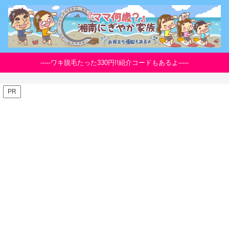
-----ワキ脱毛たった330円!!紹介コードもあるよ-----
PR