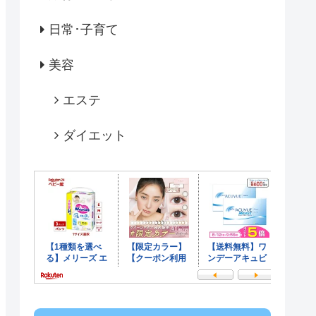
日常･子育て
美容
エステ
ダイエット