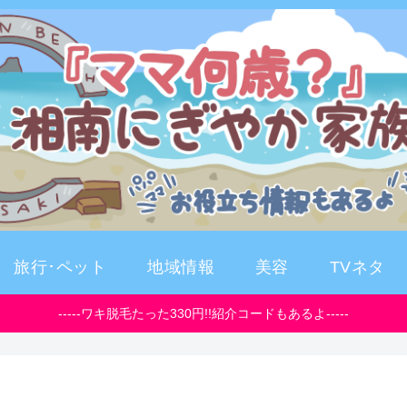
旅行･ペット
地域情報
美容
TVネタ
-----ワキ脱毛たった330円!!紹介コードもあるよ-----