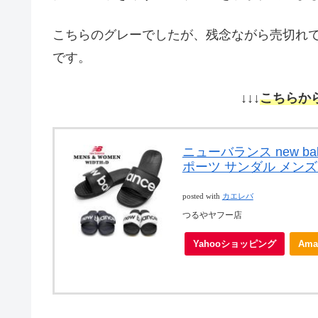
こちらのグレーでしたが、残念ながら売切れ
です。
↓↓↓
こちらか
ニューバランス new balanc
ポーツ サンダル メン
posted with
カエレバ
つるやヤフー店
Yahooショッピング
Ama