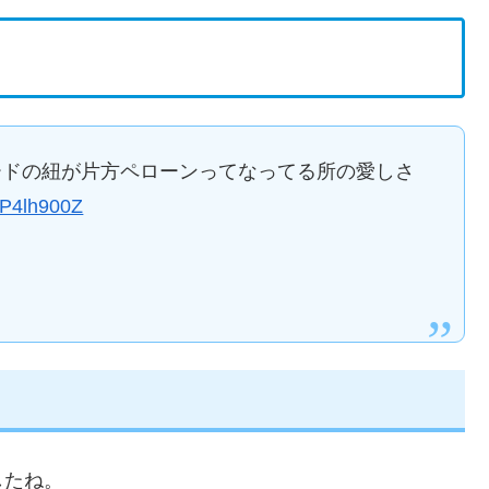
フードの紐が片方ペローンってなってる所の愛しさ
J6P4lh900Z
したね。