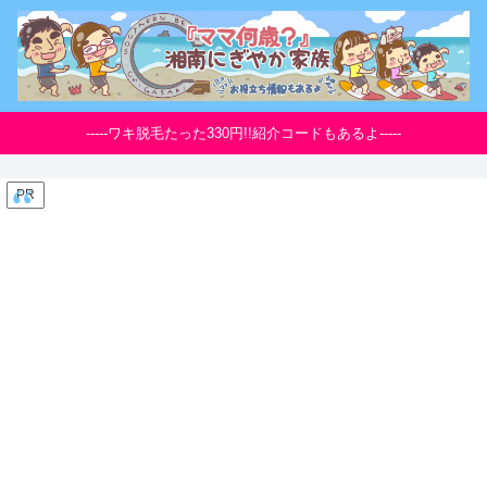
-----ワキ脱毛たった330円!!紹介コードもあるよ-----
PR