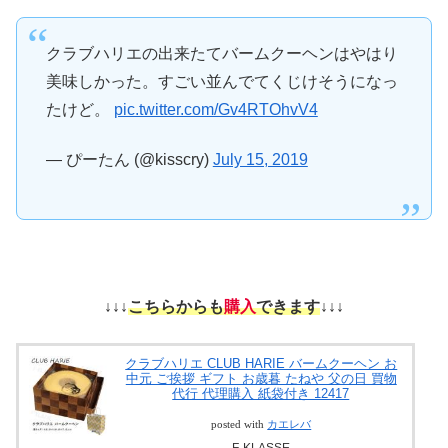
クラブハリエの出来たてバームクーヘンはやはり
美味しかった。すごい並んでてくじけそうになっ
たけど。
pic.twitter.com/Gv4RTOhvV4
— ぴーたん (@kisscry)
July 15, 2019
↓↓↓
こちらからも
購入
できます
↓↓↓
クラブハリエ CLUB HARIE バームクーヘン お
中元 ご挨拶 ギフト お歳暮 たねや 父の日 買物
代行 代理購入 紙袋付き 12417
posted with
カエレバ