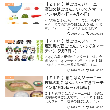
じゃねぇで有名になった、鈴子ママのお
【ＺＩＰ!】朝ごはんジャーニー
TVネタ
店珉珉について...
高知の朝ごはん。いってきマーテ
ィン!(4月22日～4月26日)
ZIPの朝ごはんジャーニーでは、4月22日
～26日まで高知県の朝ごはんを紹介しま
す。フォロワーが1,200人を超えたマーテ
ィン。さらに人気が出てきましたね!【Ｚ
2019.04.19
2021.03.05
ＩＰ!】マーティン朝ごはんジャーニー高
知県の朝ごはんいつの間にかフォロワー
【ＺＩＰ!】朝ごはんジャーニー
TVネタ
さんが...
鹿児島の朝ごはん。いってきマー
ティン!(2月7日～)
大きな桜島大根畑からスタートです。今
週もいってきマーティン!!【ＺＩＰ!】朝
ごはんジャーニー鹿児島の朝ごはん。番
組内で発表させていただきました！マー
2020.02.07
2021.03.05
ティンの次なる朝ごはん探しの旅は、鹿
児島県に決定！「#ZIP朝ごはん」「#鹿児
【ＺＩＰ!】朝ごはんジャーニー
TVネタ
島」で、皆さま...
岐阜の朝ごはん。いってきマーテ
ィン!(7月15日～7月19日)
ＺＩＰ!の朝ごはんジャーニーは、今週は
岐阜県の朝ごはんです。【ＺＩＰ!】朝ご
はんジャーニー岐阜の朝ごはん。「いた
だきます！日本全国 朝ごはんジャーニ
2019.07.15
2021.03.05
ー」明日からの1週間は岐阜編です！岐阜