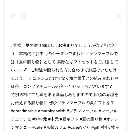
. 皆様、夏の贈り物はもうお決まりでしょうか😌 7月に入
り、本格的にお中元のシーズンですね✨ グランマーブルで
は【夏の贈り物】として 素敵なギフトセットをご用意して
います💕 . ご用途や贈られる方に合わせてお選びいただけ
るよう、 デニッシュだけでなく焼き菓子との組み合わせや
紅茶・コンフィチュールの入ったセットもございます🎵 .
特別送料にて配送を承る商品もありますので 日頃の感謝を
お伝えする贈り物に ぜひグランマーブルの夏ギフトを🎐 .
#grandmarble #marbledanish #グランマーブル #マーブル
デニッシュ #お中元 #中元 #夏ギフト #夏の贈り物 #オレン
ジマンゴー #cafe #京都カフェ #cafeめぐり #gift #贈り物 #