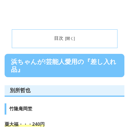
目次
浜ちゃんが!芸能人愛用の『差し入れ
品』
別所哲也
竹隆庵岡埜
粟大福・・・240円