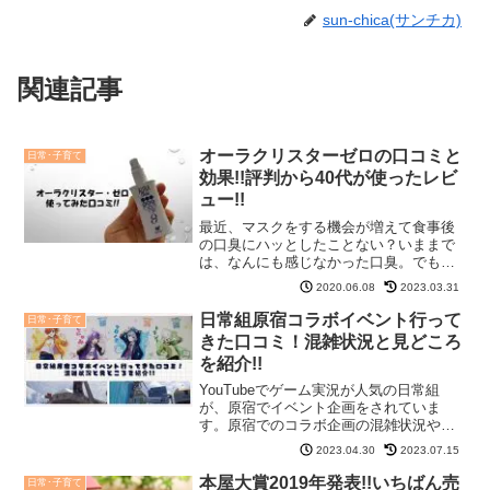
sun-chica(サンチカ)
関連記事
オーラクリスターゼロの口コミと
日常･子育て
効果!!評判から40代が使ったレビ
ュー!!
最近、マスクをする機会が増えて食事後
の口臭にハッとしたことない？いままで
は、なんにも感じなかった口臭。でも、
40代を過ぎからなんとなく気づいていた
2020.06.08
2023.03.31
んだよね老化現象。でもさ、肌や体力も
そうだけど、口臭まで老化すると
日常組原宿コラボイベント行って
日常･子育て
は・・・。そうそう加齢臭って...
きた口コミ！混雑状況と見どころ
を紹介!!
YouTubeでゲーム実況が人気の日常組
が、原宿でイベント企画をされていま
す。原宿でのコラボ企画の混雑状況や、
アクセス方法、整理券が必要かどうかも
2023.04.30
2023.07.15
紹介しますね。実際に行ってきた口コミ
も、ぜひ参考にして下さいね。日常組原
本屋大賞2019年発表!!いちばん売
日常･子育て