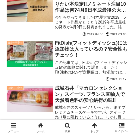
宿コラボイベント行って...
りたい本決定!!ノミネート注目10
作品は何?4月9日平成最後の大賞
が発表!
今年もやってきました!本屋大賞2019、ノ
ミネート作品がとうとう2019年平成最後
の発表が4月9日に発表されました。結果
が出ましたので、お知らせいたしますね!!
2019.04.08
2021.03.05
本屋大賞って何?全国の書店員さんが一番
売りたいと思う本を選ぶのが本屋大賞。
FitDish(フィットディッシュ)には
日常･子育て
現代、...
添加物は入っているの？安全性も
チェック！
この記事では、FitDish(フィットディッシ
ュ)の添加物に関して調査しました！
FitDishのおかず定期便は、無添加ではな
く保存料や着色料をなるべく使わないお
2024.11.17
かずというのが分かりました。フィット
ディッシュの添加物に関して知りたい人
成城石井「マカロンセレクショ
日常･子育て
はこの記...
ン」スイーツ､フランス直輸入で
天然着色料の安心納得の味!!
成城石井のスイーツといったら、まずプ
レミアムチーズケーキですが、スイーツ
売り場に隠れているように、しかし目立
ったパッケージのマカロンがありまし
2019.04.12
た。成城石井のデザートは気になるの
で、紹介しましょう♪成城石井「マカロン
メニュー
ホーム
検索
トップ
サイドバー
マスクの正しい付け方と風邪の予
日常･子育て