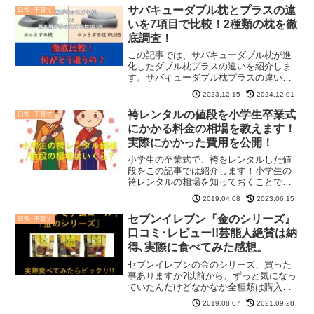
ー)GYM Shocks(ジムショッ...
サバキューダブル枕とプラスの違
日常･子育て
いを7項目で比較！2種類の枕を徹
底調査！
この記事では、サバキューダブル枕が進
化したダブル枕プラスの違いを紹介しま
す。サバキューダブル枕プラスの違い
は、大きさやサイズ、温められる箇所も
2023.12.15
2024.12.01
進化しました！サバキューダブル枕とプ
ラスの違いを知りたければ、この記事で
袴レンタルの値段を小学生卒業式
日常･子育て
確認して下さいね。まずは確...
にかかる料金の相場を教えます！
実際にかかった費用を公開！
小学生の卒業式で、袴をレンタルした値
段をこの記事では紹介します！小学生の
袴レンタルの相場を知っておくことで、
子供の袴レンタルの料金が分かり、実際
2019.04.08
2023.06.15
に袴を安くレンタルする事ができます
よ。実際に体験した費用も公開しますの
セブンイレブン『金のシリーズ』
日常･子育て
で、ぜひ参考にして下さいね...
口コミ･レビュー!!芸能人絶賛は納
得､実際に食べてみた感想。
セブンイレブンの金のシリーズ、買った
事ありますか?以前から、ずっと気になっ
ていたんだけどなかなか全種類は購入で
きない。でも、金のシリーズの話題の食
2019.08.07
2021.09.28
品だけでも食べてみようとまとめ買い!さ