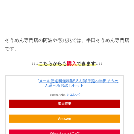
そうめん専門店の阿波や壱兆兆では、半田そうめん専門店
です。
↓↓↓
こちらからも
購入
できます
↓↓↓
[メール便送料無料][約8人前]手延べ半田そうめ
ん選べるお試しセット
posted with
カエレバ
楽天市場
Amazon
Yahooショッピング