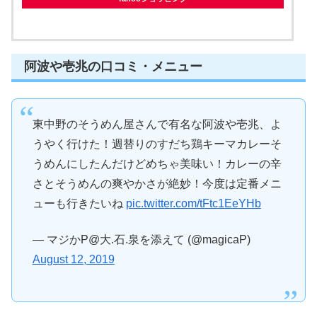
阿波や壱兆の口コミ・メニュー
東中野のそうめん屋さんで有名な阿波や壱兆、よ
うやく行けた！週替りのすだち鶏キーマカレーそ
うめんにしたんだけどめちゃ美味い！カレーの辛
さとそうめんの爽やかさが絶妙！今度は定番メニ
ューも行きたいね
pic.twitter.com/tFtc1EeYHb
— マジかP@大.石.泉を添えて (@magicaP)
August 12, 2019