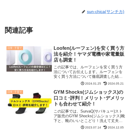
sun-chica(サンチカ)
関連記事
Loofen(ルーフェン)を安く買う方
日常･子育て
法を紹介！ヤマダ電機や家電量販
店も調査！
この記事では、ルーフェンを安く買う方
法についてお伝えします。ルーフェンを
安く買う方法について徹底調査した結
果、公式サイトが一番安くお得に買える
2024.01.25
2024.05.21
ということが分かりました。また、ルー
フェンは生ゴミ処理機の助成金などの補
GYM Shocks(ジムショックス)の
日常･子育て
助金が使え、安く購入できる...
口コミ･評判！メリット･デメリッ
トも合わせて紹介！
この記事では、SurvaQ(サバキュー)スト
ア販売のGYM Shocks(ジムショックス)靴
下と、靴のいいとこどり！洗えて丈夫な
ポータブルシューズの口コミや評判など
2023.07.14
2024.12.05
を紹介しています。SurvaQ(サバキュ