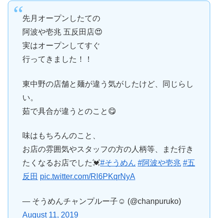
先月オープンしたての
阿波や壱兆 五反田店😍
実はオープンしてすぐ
行ってきました！！
東中野の店舗と麺が違う気がしたけど、同じらし
い。
茹で具合が違うとのこと😋
味はもちろんのこと、
お店の雰囲気やスタッフの方の人柄等、また行き
たくなるお店でした💓
#そうめん
#阿波や壱兆
#五
反田
pic.twitter.com/Rl6PKqrNyA
— そうめんチャンプルー子☺︎ (@chanpuruko)
August 11, 2019