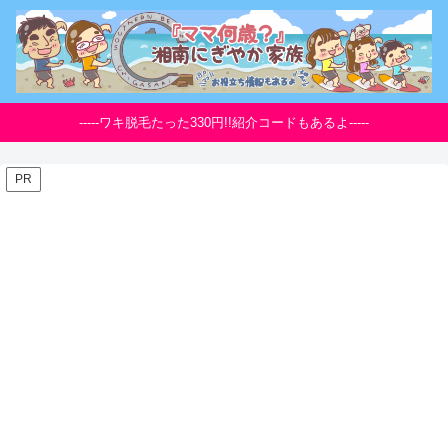
-----ワキ脱毛たった330円!!紹介コードもあるよ-----
PR