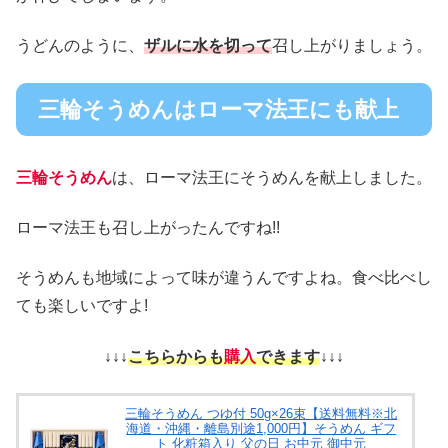
うどんのように、
ザルに水を切って
召し上がりましょう。
三輪そうめんはローマ法王にも献上
三輪そうめん
は、ローマ法王にそうめんを献上しました。
ローマ法王も召し上がったんですね!!
そうめんも地域によって味が違うんですよね。食べ比べし
ても楽しいですよ!
↓↓↓
こちらからも
購入
できます
↓↓↓
三輪そうめん つゆ付 50g×26束【送料無料※北
海道・沖縄・離島別途1,000円】そうめん ギフ
ト 化粧箱入り 父の日 お中元 御中元