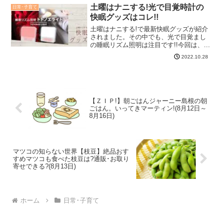
て、芸能人も夕食にするセブンイレブン
土曜はナニする!光で目覚時計の
日常･子育て
の金のシリーズ、どれ...
快眠グッズはコレ!!
土曜はナニする!で最新快眠グッズが紹介
されました。その中でも、光で目覚まし
の睡眠リズム照明は注目です!!今回は、光
で目覚められる目覚ましを紹介しますね♪
2022.10.28
土曜ナニする!光で目覚時計の快眠グッズ
はコレ!光で起こす目覚まし時計の「トト
ノエライト」...
【ＺＩＰ!】朝ごはんジャーニー島根の朝
ごはん。いってきマーティン!(8月12日～
8月16日)
マツコの知らない世界【枝豆】絶品おす
すめマツコも食べた枝豆は?通販･お取り
寄せできる?(8月13日)
ホーム
日常･子育て