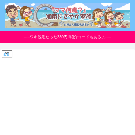
-----ワキ脱毛たった330円!!紹介コードもあるよ-----
PR