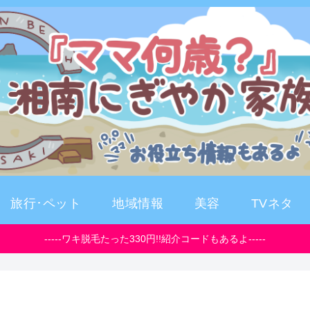
旅行･ペット
地域情報
美容
TVネタ
-----ワキ脱毛たった330円!!紹介コードもあるよ-----