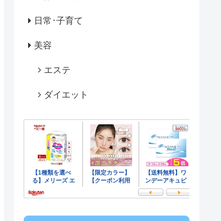
日常･子育て
美容
エステ
ダイエット