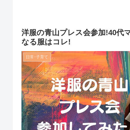
洋服の青山プレス会参加!40
なる服はコレ!
日常･子育て