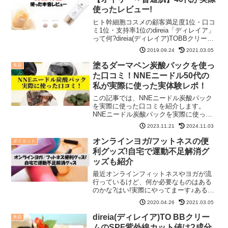
使ったレビュー!
ヒト幹細胞コスメの顧客満足度1位・口コ
ミ1位・支持率1位のdireia「ディレイア」
って何?direia(ディレイア)TOBBクリーム
って知ってますか?実は、知人からヒト幹
2019.09.24
2021.03.05
細胞コスメで話題の商品ＢＢクリームイ
イヨ!とプレゼントされたんです。...
塗るダーマペン炭酸パックを使っ
美容
た口コミ！NNEニードル50代の
私が実際に使った実体験レポ！
この記事では、NNEニードル炭酸パック
を実際に使った口コミを紹介します。
NNEニードル炭酸パックを実際に使って
みて、使った後は肌がモチモチになって
2023.11.21
2024.11.03
ふっくら感を感じました。NNEニードル
炭酸パック塗るダーマペンが届いた様子
オンラインヨガ/フットネスの便
ダイエット
や、NNEニードル炭...
利グッズ!自宅で運動不足解消グ
ッズも紹介
最近オンラインフィットネスやヨガが流
行っているけど、何か必要なものはある
のかな?はい!実際にやってまーす♪あると
便利なグッズと自宅での運動不足解消グ
2020.04.26
2021.03.05
ッズ紹介しますね。この記事では、こん
な事を書いてます。 オンラインヨガやフ
direia(ディレイア)TO BBクリー
美容
ィットネスでなくて...
ムのSPF紫外線カット値は?成分