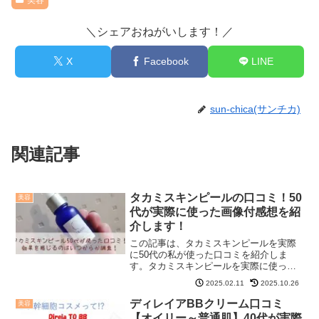
美容
＼シェアおねがいします！／
X
Facebook
LINE
sun-chica(サンチカ)
関連記事
タカミスキンピールの口コミ！50
美容
代が実際に使った画像付感想を紹
介します！
この記事は、タカミスキンピールを実際
に50代の私が使った口コミを紹介しま
す。タカミスキンピールを実際に使った
効果はどれぐらいで感じたのか、また、
2025.02.11
2025.10.26
使用感はどうなのか口コミもまとめまし
たので、ぜひ参考にして下さいね。実際
ディレイアBBクリーム口コミ
美容
にタカミスキンピールを使...
【オイリー～普通肌】40代が実際