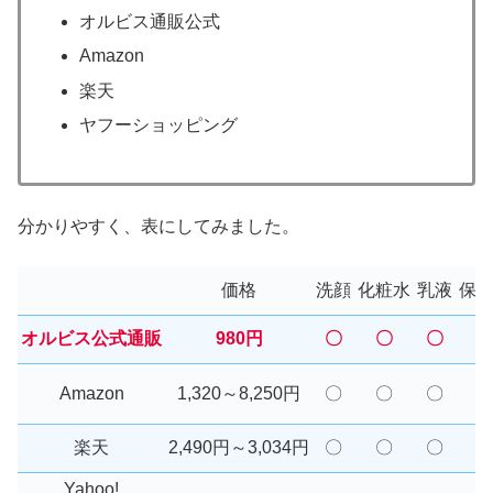
オルビス通販公式
Amazon
楽天
ヤフーショッピング
分かりやすく、表にしてみました。
価格
洗顔
化粧水
乳液
保
オルビス公式通販
980円
〇
〇
〇
Amazon
1,320～8,250円
〇
〇
〇
楽天
2,490円～3,034円
〇
〇
〇
Yahoo!