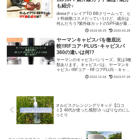
も紹介♪
direiaディレイアTO BBクリームって、ヒ
ト幹細胞コスメだっていうけど、成分は
何んだろう?紫外線カットのSPF値が最高
値って書いてあるけど、実際の値は何?実
2019.09.25
2020.03.28
際に使う商品だから、肌に悪い成分がは
いっていたら心配ですよね。この際だか
ヤーマンキャビスパを徹底比
ダイエット
ら、d...
較!!RFコア･PLUS･キャビスパ
360の違いは何!?
ヤーマンのキャビスパシリーズ、実は3種
類あります。キャビスパは、ヤーマンキ
ャビスパRFコア・RFコアPLUS・キャビ
スパ360の3種類があり、キャビスパ360
2022.12.04
2023.07.26
以外の2種類は形も同じで、何が違うのか
分かりにくいんです。そこで、今回はキ
ャビスパ...
オルビスクレンジングリキッド【口コ
ミ】40代が使った感想!さっぱりなのにし
っとり