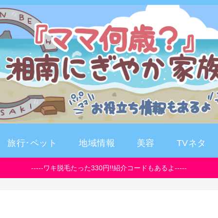
旅行･ペット
地域情報
美容
TVネタ
-----ワキ脱毛たった330円!!紹介コードもあるよ-----