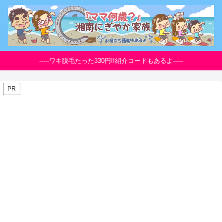
-----ワキ脱毛たった330円!!紹介コードもあるよ-----
PR