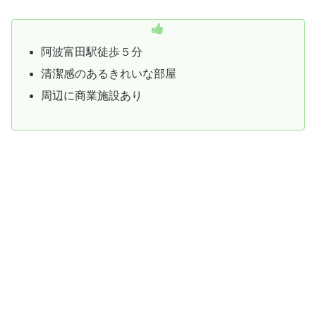
アスティとくしま近隣のホテルでコンサートライブ会場近
くで便利なホテル4つ目は、「ビジネスホテル コスモス
徳島」になります。
阿波富田駅徒歩５分
清潔感のあるきれいな部屋
周辺に商業施設あり