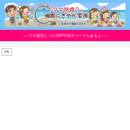
-----ワキ脱毛たった330円!!紹介コードもあるよ-----
PR