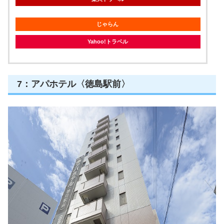
14:00
チェックイン
（最終チェックイン：29:00）
チェックアウト
11:00
＼こちらから予約できます!!／
ダイワロイネットホテル徳島駅前
posted with
トマレバ
徳島県徳島市寺島本町東3丁目8番地
[地図]
楽天トラベル
じゃらん
Yahoo!トラベル
7：アパホテル〈徳島駅前〉