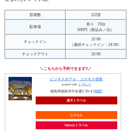
バス停「秋田町３丁目」から「文科大学前」まで乗車。徒
歩で会場に向かいます。
建物はそこまで新しくありませんが、清掃が行き届いてい
るきれいなホテルです。
また少し歩けば繁華街や、深夜営業の商業施設もあります
のでお酒やおいしいごはんを食べながらイベントの余韻に
浸るのもいいですね。
部屋数
122室
有り 70台
駐車場
500円（税込み／泊）
15:00
チェックイン
（最終チェックイン：24:00）
チェックアウト
10:00