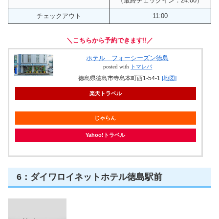
また１階の喫茶店で食べる朝食は絶品です。
無料朝食付きプランもありますので是非！
部屋数
23室
有り ８０台
駐車場
先着順 宿泊のお客様は無料
15:00
チェックイン
（最終チェックイン：24:00）
チェックアウト
11:00
＼こちらから予約できます!!／
ホテル フォーシーズン徳島
posted with
トマレバ
徳島県徳島市寺島本町西1-54-1
[地図]
楽天トラベル