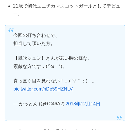
21歳で初代ユニチカマスコットガールとしてデビュ
ー。
今回の打ち合わせで、
担当して頂いた方。
【風吹ジュン】さんが若い時の様な、
素敵な方です…(*´ω｀*)。
真っ直ぐ目を見れない！…(´▽｀；)ゞ。
pic.twitter.com/nDe59HZNLV
— かっとん (@RC46A2)
2018年12月14日