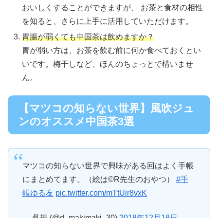
おいしくすることができますが、 お茶と食材の相性
を知ると、さらに上手に活用していただけます。
胃腸が弱くても中国茶は飲めますか？
胃が弱い方は、お茶を飲む前に何か食べておくとい
いです。梅干しなど、ほんのちょっとで構いませ
ん。
【マツコの知らない世界】風吹ジュ
ンのオススメ中国茶3選
マツコの知らない世界で興味がある回はよく手帳
にまとめてます。（絵は©︎R先生のおやつ）
#手
帳ゆる友
pic.twitter.com/mTtUir8vxK
— 眞規 (@d_makimaki_30)
2018年12月18日