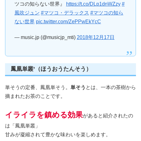
ツコの知らない世界』
https://t.co/DLp1dnWZzy
#
風吹ジュン
#マツコ・デラックス
#マツコの知ら
ない世界
pic.twitter.com/ZePPwEkYcC
— music.jp (@musicjp_mti)
2018年12月17日
鳳凰単叢’（ほうおうたんそう）
単そうの定番、鳳凰単そう。
単そう
とは、一本の茶樹から
摘まれたお茶のことです。
イライラを鎮める効果
があると紹介されたの
は「鳳凰単叢」
甘みが凝縮されて豊かな味わいを楽しめます。