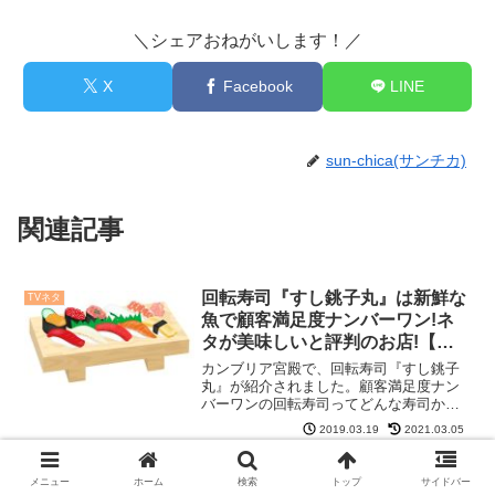
＼シェアおねがいします！／
X
Facebook
LINE
sun-chica(サンチカ)
関連記事
回転寿司『すし銚子丸』は新鮮な
TVネタ
魚で顧客満足度ナンバーワン!ネ
タが美味しいと評判のお店!【カ
ンブリア宮殿】(3月21日)
カンブリア宮殿で、回転寿司『すし銚子
丸』が紹介されました。顧客満足度ナン
バーワンの回転寿司ってどんな寿司か気
になったので調べてみました。顧客満足
2019.03.19
2021.03.05
度ナンバーワン回転寿司『すし銚子丸』
すし銚子丸さんは、関東にしかない回転
Dr.チョコレートに出てくるチョ
TVネタ
寿司です。全国展開されて...
コはどこのブランド?通販で買え
メニュー
ホーム
検索
トップ
サイドバー