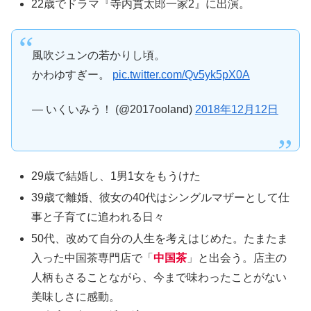
22歳でドラマ『寺内貫太郎一家2』に出演。
風吹ジュンの若かりし頃。
かわゆすぎー。
pic.twitter.com/Qv5yk5pX0A
— いくいみう！ (@2017ooland)
2018年12月12日
29歳で結婚し、1男1女をもうけた
39歳で離婚、彼女の40代はシングルマザーとして仕
事と子育てに追われる日々
50代、改めて自分の人生を考えはじめた。たまたま
入った中国茶専門店で「
中国茶
」と出会う。店主の
人柄もさることながら、今まで味わったことがない
美味しさに感動。