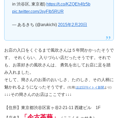
in 渋谷区, 東京都)
https://t.co/KZQEh4fz5b
pic.twitter.com/JsyFIb5RUR
— あるきち (@arukichi)
2015年2月20日
お店の入口をくぐるまで風吹さんは５年間かかったそうで
す。 それくらい、入りづらい店だったそうです。それで
も、お茶好きの風吹さんは、 勇気を出してお店に足を踏
み入れました。
そして、簡さんのお茶のおいしさ、たのしさ、その人柄に
魅かれるようになったそうです。
(引用:
ほぼ日刊イトイ新聞
より)
↓↓↓その簡さんのお店はここです↓↓↓
【住所】東京都渋谷区富ヶ谷2-21-11 西建ビル 1F
「今古茶藉」
【店名】
（ここんちゃせき）