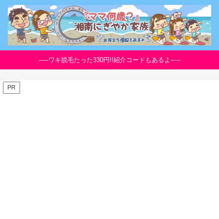
-----ワキ脱毛たった330円!!紹介コードもあるよ-----
PR