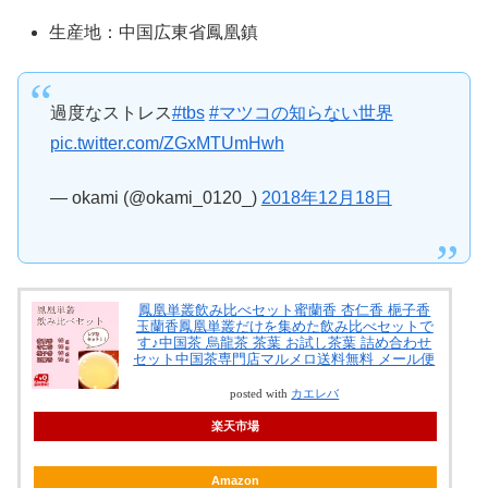
生産地：中国広東省鳳凰鎮
過度なストレス
#tbs
#マツコの知らない世界
pic.twitter.com/ZGxMTUmHwh
— okami (@okami_0120_)
2018年12月18日
鳳凰単叢飲み比べセット蜜蘭香 杏仁香 梔子香
玉蘭香鳳凰単叢だけを集めた飲み比べセットで
す♪中国茶 烏龍茶 茶葉 お試し茶葉 詰め合わせ
セット中国茶専門店マルメロ送料無料 メール便
posted with
カエレバ
楽天市場
Amazon