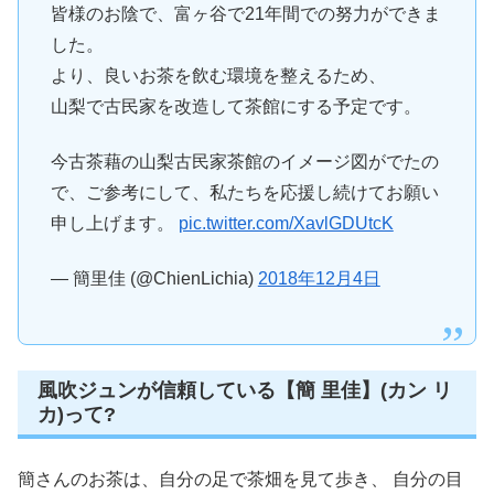
皆様のお陰で、富ヶ谷で21年間での努力ができま
した。
より、良いお茶を飲む環境を整えるため、
山梨で古民家を改造して茶館にする予定です。
今古茶藉の山梨古民家茶館のイメージ図がでたの
で、ご参考にして、私たちを応援し続けてお願い
申し上げます。
pic.twitter.com/XavlGDUtcK
— 簡里佳 (@ChienLichia)
2018年12月4日
風吹ジュンが信頼している【簡 里佳】(カン リ
カ)って?
簡さんのお茶は、自分の足で茶畑を見て歩き、 自分の目