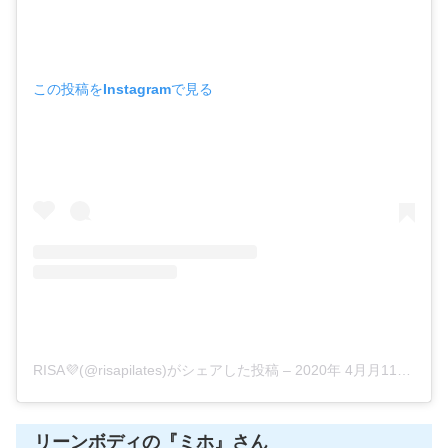
この投稿をInstagramで見る
RISA💜(@risapilates)がシェアした投稿
–
2020年 4月月11日午前7時34分PDT
リーンボディの『ミホ』さん