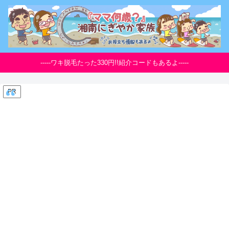
-----ワキ脱毛たった330円!!紹介コードもあるよ-----
PR