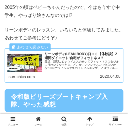
2005年の頃はベビーちゃんだったので、今はもうすぐ中
学生。やっぱり娘さんなのでは!?
リーンボディのレッスン、いろいろと体験してみました。
あわせてご参考にどうぞ♪
リーンボディ(LEAN BODY)口コミ【体験談】2
週間ダイエット!自宅がフィットネス!!
最近、新型コロナウイルスのせいでフィットネススタジオ
に行けなくなったよ。どこか、いいレッスンできないか
な?コロナウィルスや冬のインフルエンザ、ノロウィルス
など最近では命に係わるウィルスでフィットネスに通うの
も怖くなってきました。でも、身体を...
2020.04.08
sun-chica.com
令和版ビリーズブートキャンプ入
隊、やった感想
メニュー
ホーム
検索
トップ
サイドバー