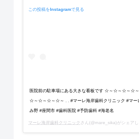
この投稿をInstagramで見る
医院前の駐車場にある大きな看板です ☆～☆～☆～☆
☆～☆～☆～☆～ . . #マーレ海岸歯科クリニック #マ
み野 #座間市 #歯科医院 #予防歯科 #海老名
マーレ海岸歯科クリニック
さん(@mare_sika)がシェア