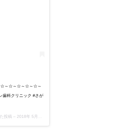
～☆～☆～☆～☆～☆～
ーレ歯科クリニック #さが
した投稿 –
2018年 5月月4日午前5時55分PDT