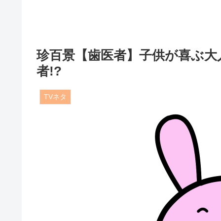
珍百景【歯医者】子供が喜ぶ大
者!?
TVネタ