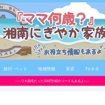
旅行･ペット
地域情報
美容
TVネタ
-----ワキ脱毛たった330円!!紹介コードもあるよ-----