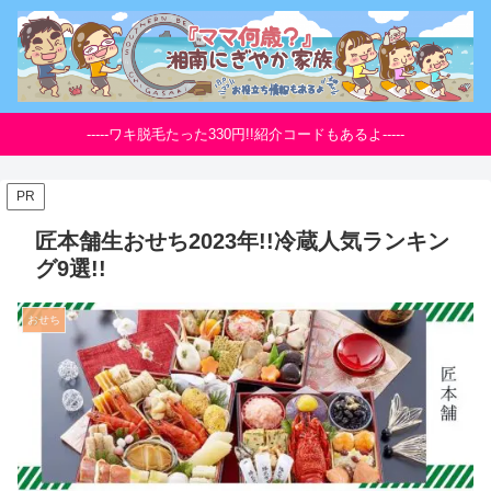
-----ワキ脱毛たった330円!!紹介コードもあるよ-----
PR
匠本舗生おせち2023年!!冷蔵人気ランキン
グ9選!!
おせち