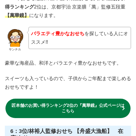
得ランキング
2位は、京都宇治 京楽膳「萬」監修五段重
【萬華鏡】
になります。
バラエティ豊かなおせち
を探している人にオ
ススメ!!
サンチカ
豪華な海産品、和洋とバラエティ豊かなおせちです。
スイーツも入っているので、子供からご年配まで楽しめる
おせちですよ！
匠本舗のお買い得ランキング2位の『萬華鏡』公式ページは
こちら
6：3位/林裕人監修おせち 【舟盛大漁船】 在