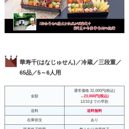
京風の薄味おせちです。お値段も嬉しい価格
ですよ。
サンチカ
「本ズワイ蟹爪柚香漬」は切れ目が入っていて食べやす
く、子の香りもカニの風味も感じ、お上品な品数も勢ぞろ
い。
京料亭家族向けランキング
にも、1位の匠・2位の清新と
ランキング上位のおせちになっています。
匠本舗の定番ランキング2位の『清新』公式ページはこちら
9：3位/京都京都円山 料亭「東観荘」監修特大
重 【華寿千】在庫/あり