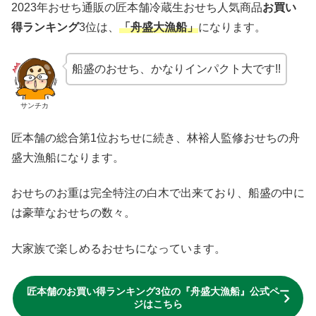
2023年おせち通販の匠本舗冷蔵生おせち人気商品
お買い
得ランキング
3位は、
「舟盛大漁船」
になります。
船盛のおせち、かなりインパクト大です!!
サンチカ
匠本舗の総合第1位おちせに続き、林裕人監修おせちの舟
盛大漁船になります。
おせちのお重は完全特注の白木で出来ており、船盛の中に
は豪華なおせちの数々。
大家族で楽しめるおせちになっています。
匠本舗のお買い得ランキング3位の『舟盛大漁船』公式ペー
ジはこちら