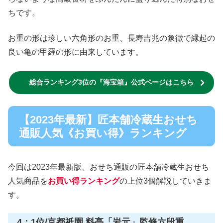
ちです。
お重の形は珍しい六角形のお重、長寿吉兆の象徴で縁起の
良い亀の甲羅の形に由来しています。
総合ランキング3位の『海宝箱』公式ページはこちら
【2023年最新】匠本舗冷蔵生おせち
通販人気《お買い得》ランキング
今回は2023年最新版、おせち通販の匠本舗冷蔵生おせち
人気商品を
お買い得ランキング
の上位3個解説していきま
す。
4：1位/京都祇園 料亭「岩元」監修六段重