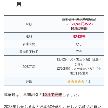
用
通常価格:36,000円(税込)
金額
→
24,500円(税込)
10月に完売!
送料
送料無料
在庫状況
なし
販売終了時期
完売
12月29・30・31日お届け日選べ
ません
配送方法
12/20以降にメールかハガキでお
届け日を通知
評価
4.5
萬華鏡は、早期割引の
10月で完売
しました。
2023年おせち通販の匠本舗冷蔵生おせち人気商品
お買い