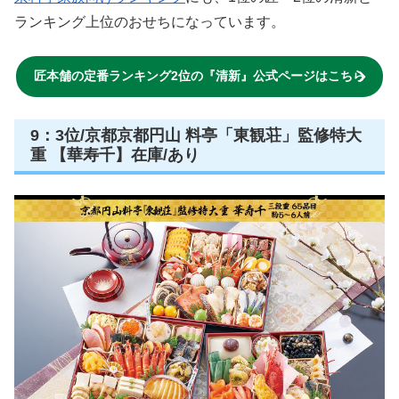
通常価格:18,800円(税込)
金額
→
15,300円(税込)
12/10までの早割
送料
送料無料
在庫状況
あり
販売終了時期
無くなり次第終了
12月29・30・31日お届け日選べ
ません
配送方法
12/20以降にメールかハガキでお
届け日を通知
評価
4.5
せち通販の匠本舗冷蔵生おせち人気商品を
定番ランキング
2位は、京都東山 料亭「道楽」監修おせち 平安祝重
【清
新】
になります。