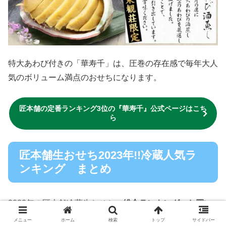
華寿千(はなじゅせん)／冷蔵／三段重／
65品／5～6人用
通常価格:32,000円(税込)
金額
→
23,000円(税込)
12/10までの早割
送料
送料無料
在庫状況
あり
販売終了時期
無くなり次第終了
12月29・30・31日お届け日選べ
ません
配送方法
12/20以降にメールかハガキでお
届け日を通知
評価
4.0
せち通販の匠本舗冷蔵生おせち人気商品を
定番ランキング
メニュー
ホーム
検索
トップ
サイドバー
3位は、京都京都円山 料亭「東観荘」監修特大重
【華寿