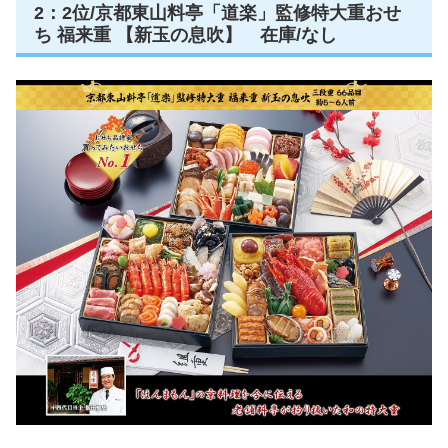
2：2位/京都東山料亭「道楽」監修特大重おせ
ち 福来重 【新玉の息吹】 在庫/なし