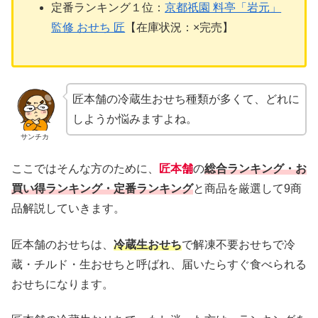
定番ランキング１位：
京都祇園 料亭「岩元」
監修 おせち 匠
【在庫状況：×完売】
匠本舗の冷蔵生おせち種類が多くて、どれに
しようか悩みますよね。
サンチカ
ここではそんな方のために、
匠本舗
の
総合ランキング・お
買い得ランキング・定番ランキング
と商品を厳選して9商
品解説していきます。
匠本舗のおせちは、
冷蔵生おせち
で解凍不要おせちで冷
蔵・チルド・生おせちと呼ばれ、届いたらすぐ食べられる
おせちになります。