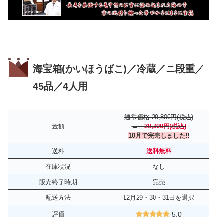
海宝箱(かいほうばこ)／冷蔵／ニ段重／
45品／4人用
通常価格:29,800円(税込)
金額
→
20,300円
(税込)
10月で完売しました!!
送料
送料無料
在庫状況
なし
販売終了時期
完売
配送方法
12月29・30・31日を選択
評価
5.0