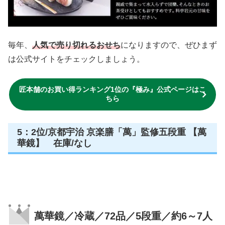
毎年、
人気で売り切れるおせち
になりますので、ぜひまず
は公式サイトをチェックしましょう。
匠本舗のお買い得ランキング1位の『極み』公式ページはこ
ちら
5：2位/京都宇治 京楽膳「萬」監修五段重 【萬
華鏡】 在庫/なし
萬華鏡／冷蔵／72品／5段重／約6～7人