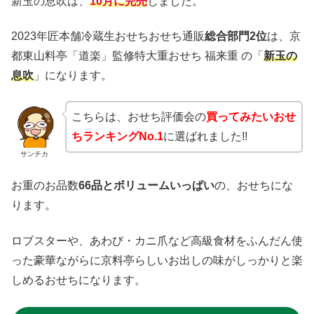
新玉の息吹は、
10月に完売
しました。
2023年匠本舗冷蔵生おせちおせち通販
総合部門2位
は、京
都東山料亭「道楽」監修特大重おせち 福来重 の「
新玉の
息吹
」になります。
こちらは、おせち評価会の
買ってみたいおせ
ちランキングNo.1
に選ばれました!!
サンチカ
お重のお品数
66品とボリュームいっぱい
の、おせちにな
ります。
ロブスターや、あわび・カニ爪など高級食材をふんだん使
った豪華ながらに京料亭らしいお出しの味がしっかりと楽
しめるおせちになります。