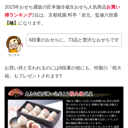
2023年おせち通販の匠本舗冷蔵生おせち人気商品
お買い
得ランキング
1位は、京都祇園 料亭「岩元」監修六段重
【極】
になります。
6段重のおせちに、73品と贅沢なおせちです
サンチカ
お買い得と言われるのには6段重の他にも、特製の「桜大
福」もプレゼントされます!!