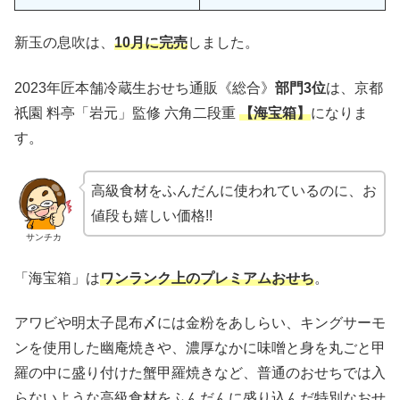
新玉の息吹は、
10月に完売
しました。
2023年匠本舗冷蔵生おせち通販《総合》
部門3位
は、京都
祇園 料亭「岩元」監修 六角二段重
【海宝箱】
になりま
す。
高級食材をふんだんに使われているのに、お
値段も嬉しい価格!!
サンチカ
「海宝箱」は
ワンランク上のプレミアムおせち
。
アワビや明太子昆布〆には金粉をあしらい、キングサーモ
ンを使用した幽庵焼きや、濃厚なかに味噌と身を丸ごと甲
羅の中に盛り付けた蟹甲羅焼きなど、普通のおせちでは入
らないような高級食材をふんだんに盛り込んだ特別なおせ