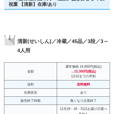
迷ったらコレ!!
失敗しないおせちとして、定番人気のリピ
ーターの多いおせちです。
彩り・品数・高級感の三拍子そろった「匠」のおせちは、
毎年早くに完売
してしまいます。
和風おせちの定番として、文句なしのおせちです。早めに
公式ページをご確認下さい。
匠本舗の定番ランキング1位の『匠』公式ページはこちら
8：2位/京都東山 料亭「道楽」監修おせち 平安
祝重 【清新】在庫/あり