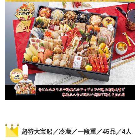
超特大宝船／冷蔵／一段重／45品／4人