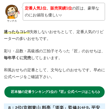
送料
送料無料
在庫状況
あり
販売終了時期
無くなり次第終了
12月29・30・31日お届け日選べ
ません
配送方法
12/20以降にメールかハガキでお
届け日を通知
評価
5.0
おせち通販の匠本舗冷蔵生おせち人気商品を
定番ランキン
グ
1位は、京都祇園 料亭「岩元」監修 おせち
「匠」
にな
ります。
定番人気1位、販売実績1位
の匠は、豪華な
のにお値段も優しい♪
サンチカ