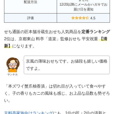
清新(せいしん)／冷蔵／45品／3段／3～
4人用