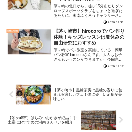
茅ヶ崎の北口から、徒歩15分あたりダン
ロップスポーツクラブをちょいと過ぎた
あたりに、湘南ふくろうギャラリーさん
があります。湘南ふくろうギャラリーは
2026.01.31
茅ヶ崎で3年ぶりに復活オープンこのふく
ろうギャラリーさん、以前は湘南台でふ
【茅ヶ崎市】hirocoroでパン作り
地域情報
くろうカフェとして約...
体験！キッズレッスンは夏休みの
自由研究におすすめ
茅ヶ崎でパン教室を実施している、簡単
パン教室 hirocoroさんです。大人もお子
さんもレッスンができますが、今回息子1
人で父の日のプレゼントにパン焼き体験
2026.01.12
をしました！予約は、InstagramのDMで
予約をしますが、毎回リッスンが流れる
と...
【茅ヶ崎市】黒糖茶房は黒糖の香りに包
まれる癒しカフェ！体に優しい定食が美
味しい
【茅ヶ崎市】はちみつおかきが絶品！手
土産におすすめの湘南せんべいを紹介