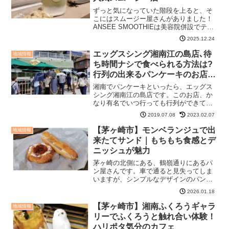
ずっと気になっていた階段を上ると、そ
こにはスムージー屋さんがありました！
ANSEE SMOOTHIEは美容院併設でテラ
ス席利用も可能ここは、本格美容スムー
2025.12.24
ジー専門店のANSEE SMOOTHIE。2020
年9月にオープンした、美容院と併設さ...
エッグスシング湘南江の島店､待
地域情報
ち時間ナシで食べられる方法は?
行列の出来るパンケーキのお店口
コミ
湘南でパンケーキといったら、エッグス
シング湘南江の島店です。このお店、か
なり有名でいつ行っても行列ができて、
食べたいけど並ぶのは嫌だなぁ・・・と
2019.07.08
2023.02.07
思っていました。先日、ついに食べるこ
とができましたので、紹介しますね～。
【茅ヶ崎市】モンベランジュで出
地域情報
是非、参考にして下さいね...
来たてサンド｜もちもち食感とデ
ニッシュが魅力
茅ヶ崎の北側にある、鶴嶺通りにあるパ
ン屋さんです。車で通ると見失ってしま
いますが、シンプルなデザインのパン屋
さんで、実は隠れた人気店モンベランジ
2026.01.18
ュさんです。モンベランジュの店内に広
がるパンの香り中へ入ると、ガラスケー
【茅ヶ崎市】湘南ふくろうギャラ
地域情報
スに並んだずらりとパンの...
リーでふくろうと触れ合い体験！
ハリポタ気分のカフェ