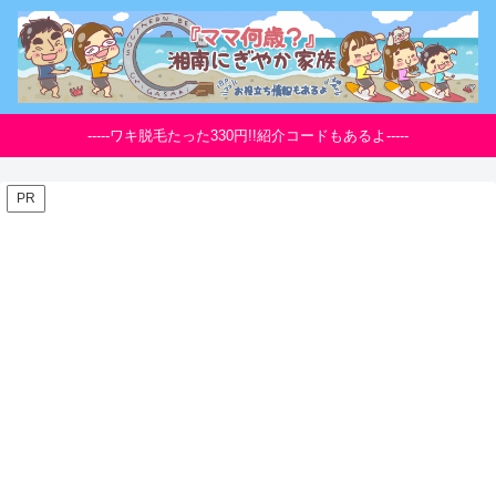
-----ワキ脱毛たった330円!!紹介コードもあるよ-----
PR