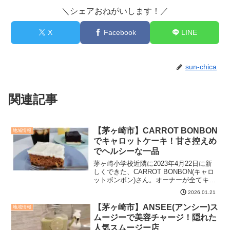
＼シェアおねがいします！／
X
Facebook
LINE
sun-chica
関連記事
【茅ヶ崎市】CARROT BONBON
地域情報
でキャロットケーキ！甘さ控えめ
でヘルシーな一品
茅ヶ崎小学校近隣に2023年4月22日に新
しくできた、CARROT BONBON(キャロ
ットボンボン)さん。オーナーが全てキャ
ロットケーキやクッキーなどを手作り
2026.01.21
で、販売されています。CARROT
BONBONは明るく心地よい空間とても気
【茅ヶ崎市】ANSEE(アンシー)ス
地域情報
さく...
ムージーで美容チャージ！隠れた
人気スムージー店