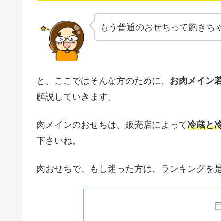
もう普通のおせちって飽きち
と、ここではそんな方のために、
お肉メイン
解説していきます。
肉メインのおせちは、販売店によって
冷蔵と
下さいね。
肉おせちで、もし迷った方は、ランキングを