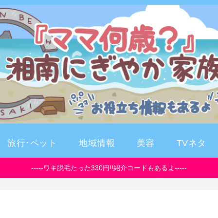
旅行･ペット
地域情報
美容
TVネタ
-----ワキ脱毛たった330円!!紹介コードもあるよ-----