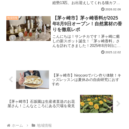
総勢13匹、お出迎えしてくれる猫カフェ
です。入り口は一軒家なのですが、窓か
2026.02.06
ら猫ちゃんが外をみています。この猫ち
ゃんの中に入れる！予約をして訪問しま
【茅ヶ崎市】茅ヶ崎香料が2025
地域情報
した！個室型猫カ...
年8月9日オープン！自然素材の香
りを徹底レポ
こんにちは！サンチカです！茅ヶ崎に癒
しの新スポット誕生！「茅ヶ崎香料」さ
んを訪れてきました！2025年8月9日にグ
ランドオープンしたばかりのこちらは、
2025.12.02
香りと自然素材をテーマにしたショッ
プ！リベンデルさんのイベントで出会っ
てからずっと惚れ込ん...
【茅ヶ崎市】hirocoroでパン作り体験！キ
ッズレッスンは夏休みの自由研究におす
すめ
【茅ヶ崎市】石坂園は生産者直送のお花
屋さん！こんなところにある穴場を発見
ホーム
地域情報