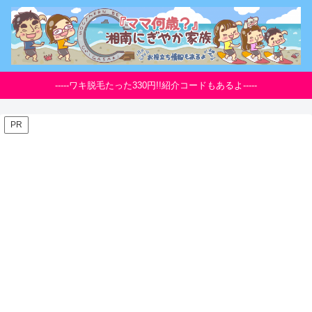
-----ワキ脱毛たった330円!!紹介コードもあるよ-----
PR