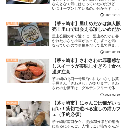
なんとなく気にはなっていたのだけど、
いつオープンしているのか分からず、や
っとお邪魔することが出来ました。ヒト
2025.12.21
ヤスミカフェ Shore Livingは明るく気さ
くなオーナーさんが迎えてくれるそのお
【茅ヶ崎市】里山めだかは無人販
地域情報
店は、ヒト...
売！里山で出会える珍しいめだか
里山公園のすぐ近くに、里山めだかと書
かれた小さな小屋があって、ずっと気に
なっていたので勇気をだして見て見まし
た。里山めだかの横にはビオトープも中
2026.02.13
に入る前に、なんだか横に里山めだかの
ビオトープが！中をのぞくと、いまし
【茅ヶ崎市】さわさわの罪悪感な
地域情報
た！いました！メダカちゃん...
しスイーツが美味しすぎる！食べ
過ぎ注意
茅ヶ崎の北口一号線沿いにちいさなお菓
子屋さん「さわさわ」があります。さわ
さわのお菓子は、グルテンフリーで体に
優しい、罪悪感のないお菓子なのです
2026.02.19
が、美味しすぎてついつい食べすぎちゃ
う。さわさわは旬に寄り添うやさしいお
【茅ヶ崎市】にゃんごは猫がいっ
地域情報
菓子季節に寄り添ったお菓子...
ぱい！貸切で遊べる癒しの猫カフ
ェ（予約必須）
茅ヶ崎駅南口から、徒歩20分ほどの場所
にあるにゃんご。​​人懐っこい猫ちゃんが