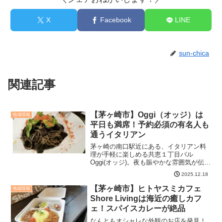
X
Facebook
LINE
sun-chica
関連記事
【茅ヶ崎市】Oggi（オッジ）は
地域情報
平日も満席！予約必須の有名人も
通うイタリアン
茅ヶ崎の南口駅近にある、イタリアン料
理が手軽に楽しめる共恵１丁目バル
Oggi(オッジ)。夜も賑やかな雰囲気が伝わ
る外観と、中に入ると明るい店内に会話
2025.12.18
も弾みます。バルOggiはいつ行っても満
席！愛される理由があるお店気取らない
【茅ヶ崎市】ヒトヤスミカフェ
地域情報
バルスタイルのイ...
Shore Livingは海近の癒しカフ
ェ！スパイスカレーが絶品
なんともオシャレな外観のお店を発見！