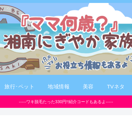
旅行･ペット
地域情報
美容
TVネタ
-----ワキ脱毛たった330円!!紹介コードもあるよ-----