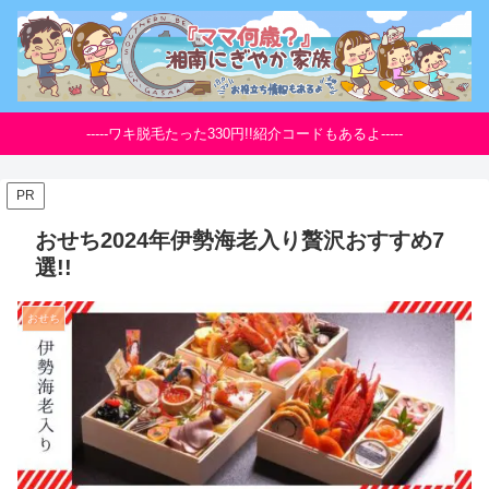
-----ワキ脱毛たった330円!!紹介コードもあるよ-----
PR
おせち2024年伊勢海老入り贅沢おすすめ7
選!!
おせち