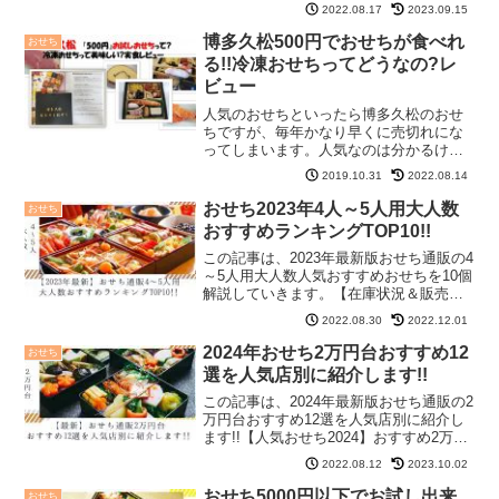
了時期について】2023年9月現在オイシッ
2022.08.17
2023.09.15
クス：【在庫状況：◎】島の人：【在庫
状況：◎】博多久松：【在庫状況：◎】
博多久松500円でおせちが食べれ
おせち
匠本舗：【...
る!!冷凍おせちってどうなの?レ
ビュー
人気のおせちといったら博多久松のおせ
ちですが、毎年かなり早くに売切れにな
ってしまいます。人気なのは分かるけ
ど、冷凍おせちってどうなの?高いお金払
2019.10.31
2022.08.14
って、美味しくないのは嫌よ!そうなんで
すよね。おせちも冷凍・冷蔵と種類があ
おせち2023年4人～5人用大人数
おせち
って悩みます。冷凍おせ...
おすすめランキングTOP10!!
この記事は、2023年最新版おせち通販の4
～5人用大人数人気おすすめおせちを10個
解説していきます。【在庫状況＆販売終
了時期について】2022年12月1日現在博
2022.08.30
2022.12.01
多久松：【在庫状況：△完売あり】匠本
舗：【在庫状況：◎】千賀屋：【在庫状
2024年おせち2万円台おすすめ12
おせち
況：◎】...
選を人気店別に紹介します!!
この記事は、2024年最新版おせち通販の2
万円台おすすめ12選を人気店別に紹介し
ます!!【人気おせち2024】おすすめ2万円
台のおせち！博多久松のおせち匠本舗の
2022.08.12
2023.10.02
おせち千賀屋のおせちoisix(オイシックス)
のおせちサンチカ2万円台でおすすめ...
おせち5000円以下でお試し出来
おせち