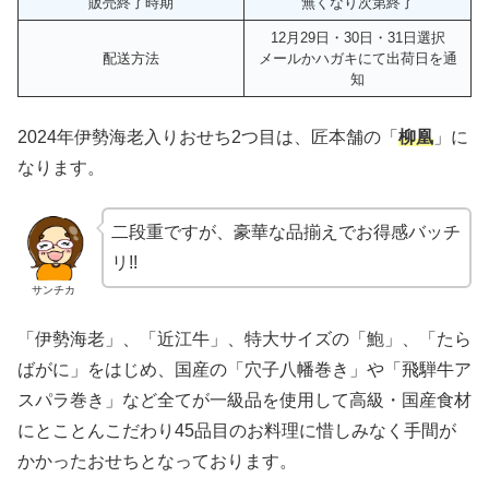
販売終了時期
無くなり次第終了
12月29日・30日・31日選択
配送方法
メールかハガキにて出荷日を通
知
2024年伊勢海老入りおせち2つ目は、匠本舗の「
柳凰
」に
なります。
二段重ですが、豪華な品揃えでお得感バッチ
リ!!
サンチカ
「伊勢海老」、「近江牛」、特大サイズの「鮑」、「たら
ばがに」をはじめ、国産の「穴子八幡巻き」や「飛騨牛ア
スパラ巻き」など全てが一級品を使用して高級・国産食材
にとことんこだわり45品目のお料理に惜しみなく手間が
かかったおせちとなっております。