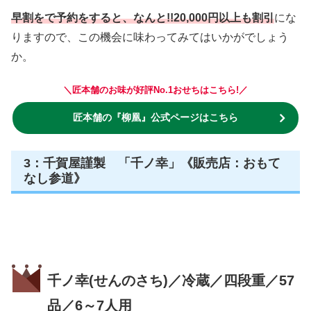
早割をで予約をすると、なんと!!20,000円以上も割引
にな
りますので、この機会に味わってみてはいかがでしょう
か。
＼匠本舗のお味が好評No.1おせちはこちら!／
匠本舗の『
柳凰
』公式ページはこちら
3：千賀屋謹製 「千ノ幸」《販売店：おもて
なし参道》
千ノ幸(せんのさち)／冷蔵／四段重／57
品／6～7人用