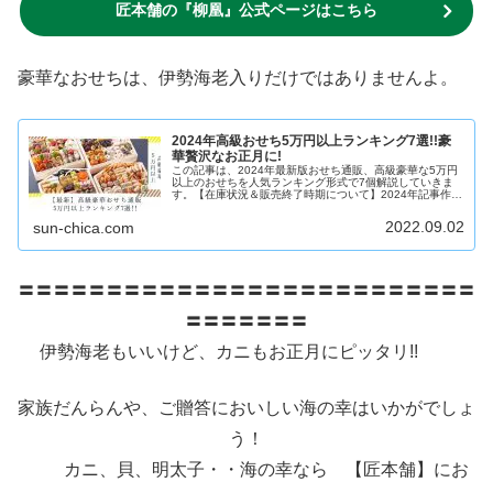
匠本舗の『
柳凰
』公式ページはこちら
豪華なおせちは、伊勢海老入りだけではありませんよ。
2024年高級おせち5万円以上ランキング7選!!豪
華贅沢なお正月に!
この記事は、2024年最新版おせち通販、高級豪華な5万円
以上のおせちを人気ランキング形式で7個解説していきま
す。【在庫状況＆販売終了時期について】2024年記事作成
時点１位：「うかたま」匠本舗【在庫状況：◎】２位： は
なしのぶ【在庫状況：◎...
2022.09.02
sun-chica.com
〓〓〓〓〓〓〓〓〓〓〓〓〓〓〓〓〓〓〓〓〓〓〓〓〓〓
〓〓〓〓〓〓〓
伊勢海老もいいけど、カニもお正月にピッタリ!!
家族だんらんや、ご贈答においしい海の幸はいかがでしょ
う！
カニ、貝、明太子・・海の幸なら 【匠本舗】にお