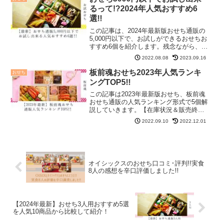
るって!?2024年人気おすすめ6
選!!
この記事は、2024年最新版おせち通販の
5,000円以下で、お試しができるおせちお
すすめ6個を紹介します。残念ながら、
2024年のお試しおせちはすでに完売のも
2022.08.08
2023.09.16
のもあります。【在庫状況＆販売終了時
期について】2023年記事作成時１位：博
板前魂おせち2023年人気ランキ
おせち
多久松...
ングTOP5!!
この記事は2023年最新版おせち、板前魂
おせち通販の人気ランキング形式で5個解
説していきます。【在庫状況＆販売終了
時期について】2022年12月1日現在１
2022.09.10
2022.12.01
位：花籠【在庫状況：◎】２位：飛翔
【在庫状況：◎】３位：祝寿【在庫状
況：◎】サンチカ板...
オイシックスのおせち口コミ･評判!!実食
8人の感想を辛口評価しました!!
【2024年最新】おせち3人用おすすめ5選
を人気10商品から比較して紹介！