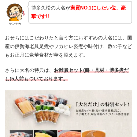
博多久松の大名が
実質NO.1にしたい位、豪
華です!!
サンチカ
おせちにはこだわりたと言う方におすすめの大名には、国
産の伊勢海老具足煮やフカヒレ姿煮や味付け、数の子など
もお正月に豪華食材が華を添えます。
さらに大名の特典は、
お雑煮セット(餅・具材・博多煮だ
し)5人前もついております。