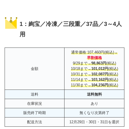
1：絢宝／冷凍／三段重／37品／3～4人
用
通常価格:107,460円(税込)→
早割価格
9/29まで→
98,863円
(税込)
金額
10/18まで→
101,012円
(税込)
10/31まで→
102,087円
(税込)
11/14まで→
103,162円
(税込)
11/30まで→
104,236円
(税込)
送料
送料無料
在庫状況
あり
販売終了時期
無くなり次第終了
配送方法
12月29日・30日・31日を選択