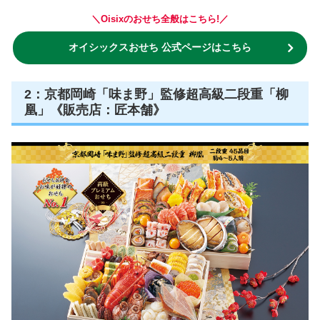
＼Oisixのおせち全般はこちら!／
オイシックスおせち 公式ページはこちら
2：京都岡崎「味ま野」監修超高級二段重「柳
凰」《販売店：匠本舗》