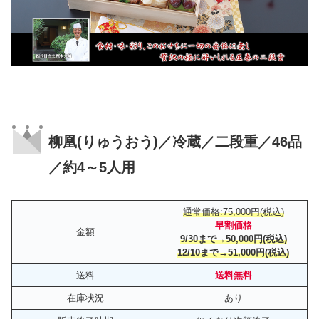
柳凰(りゅうおう)／冷蔵／二段重／46品
／約4～5人用
通常価格:75,000円(税込)
早割価格
金額
9/30まで→50,000円(税込)
12/10まで→51,000円(税込)
送料
送料無料
在庫状況
あり