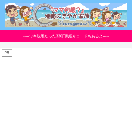
-----ワキ脱毛たった330円!!紹介コードもあるよ-----
PR